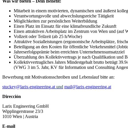
Was wir bieten – Dein Benefit:
Mitarbeit in einem motivierten, dynamischen und äußerst kolle
Verantwortungsvolle und abwechslungsreiche Tätigkeit
Möglichkeiten zur persönlichen Weiterbildung
Einen Platz im Einsatz für eine klimafreundliche Zukunft
Einen attraktiven Arbeitsplatz im Zentrum von Wien und (auf
Vollzeit oder Teilzeit (ab 25 h/Woche)
Attraktive Sozialleistungen (ergonomische Arbeitsplätze, frisc
Beteiligung an den Kosten für öffentliche Verkehrsmittel (Jobtic
Jahreserfolgsprämie beim erreichten Unternehmensumsatzziel
Überzahlung des Kollektivvertrags je nach Qualifikation und B
Kollektivvertragliches Jahres Mindestgehalt brutto beträgt 39.9
(VWG 3 im 5. Jahr, KV für Information und Consulting Angeste
Bewerbung mit Motivationsschreiben und Lebenslauf bitte an:
stuckey@larix-engineering.at
und
mail@larix-engineering.at
Dirección
Larix Engineering GmbH
Wipplingerstrasse 23/3
1010 Wien
| Austria
E-mail