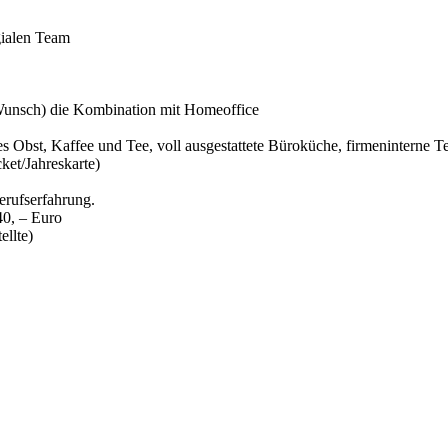
gialen Team
 Wunsch) die Kombination mit Homeoffice
hes Obst, Kaffee und Tee, voll ausgestattete Büroküche, firmeninterne T
ket/Jahreskarte)
erufserfahrung.
40, – Euro
llte)