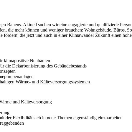
gen Bauens. Aktuell suchen wir eine engagierte und qualifizierte Perso
den, die mehr können und weniger brauchen: Wohngebäude, Büros, Son
fördern, die jetzt und auch in einer Klimawandel-Zukunft einen hohe
ür klimapositive Neubauten
für die Dekarbonisierung des Gebäudebestands
onzepten
rmepumpenanlagen
chhaltigen Wärme- und Kälteversorgungssystemen
 Wärme und Kälteversorgung
erung
 der Flexibilität sich in neue Themen eigenständig einzuarbeiten
traggebenden