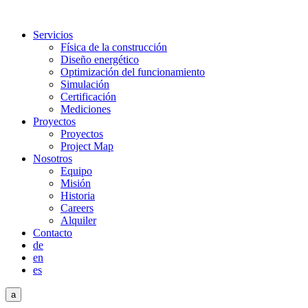
Servicios
Física de la construcción
Diseño energético
Optimización del funcionamiento
Simulación
Certificación
Mediciones
Proyectos
Proyectos
Project Map
Nosotros
Equipo
Misión
Historia
Careers
Alquiler
Contacto
de
en
es
a