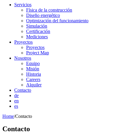
Servicios
Física de la construcción
Diseño energético
Optimización del funcionamiento
Simulación
Certificación
Mediciones
Proyectos
Proyectos
Project Map
Nosotros
Equipo
Misión
Historia
Careers
Alquiler
Contacto
de
en
es
Home
/Contacto
Contacto