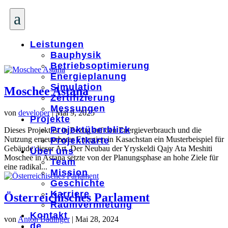
a
Leistungen
Bauphysik
Betriebsoptimierung
Energieplanung
Simulation
Moschee Astana
Zertifizierung
Messungen
von
developer
|
Mai 9, 2025
Projekte
Projektüberblick
Dieses Projekt ist in Bezug auf den Energieverbrauch und die
Nutzung erneuerbarer Energien in Kasachstan ein Musterbeispiel für
Projektkarte
Gebäude dieser Art. Der Neubau der Yryskeldi Qajy Ata Meshiti
Über uns
Moschee in Astana setzte von der Planungsphase an hohe Ziele für
Team
eine radikal...
Mission
Geschichte
Karriere
Österreichisches Parlament
Raumvermietung
Kontakt
von
Anton Badinger
|
Mai 28, 2024
de