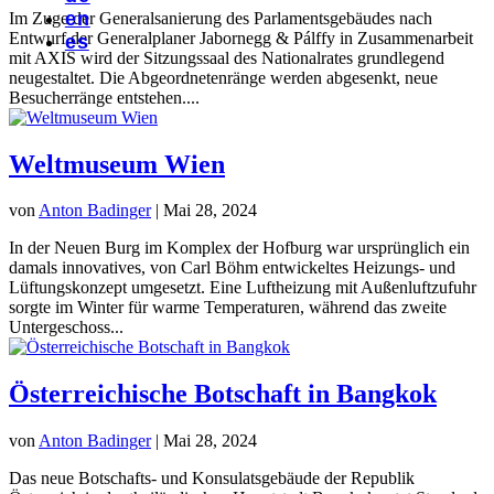
en
Im Zuge der Generalsanierung des Parlamentsgebäudes nach
Entwurf der Generalplaner Jabornegg & Pálffy in Zusammenarbeit
es
mit AXIS wird der Sitzungssaal des Nationalrates grundlegend
neugestaltet. Die Abgeordnetenränge werden abgesenkt, neue
Besucherränge entstehen....
Weltmuseum Wien
von
Anton Badinger
|
Mai 28, 2024
In der Neuen Burg im Komplex der Hofburg war ursprünglich ein
damals innovatives, von Carl Böhm entwickeltes Heizungs- und
Lüftungskonzept umgesetzt. Eine Luftheizung mit Außenluftzufuhr
sorgte im Winter für warme Temperaturen, während das zweite
Untergeschoss...
Österreichische Botschaft in Bangkok
von
Anton Badinger
|
Mai 28, 2024
Das neue Botschafts- und Konsulatsgebäude der Republik